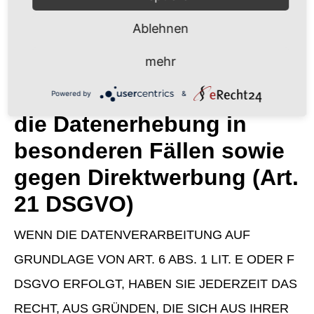
widerrufen. Die Rechtmäßigkeit der bis zum
Widerruf erfolgten Datenverarbeitung bleibt vom
Ablehnen
Widerruf unberührt.
mehr
Widerspruchsrecht gegen
Powered by
&
die Datenerhebung in
besonderen Fällen sowie
gegen Direktwerbung (Art.
21 DSGVO)
WENN DIE DATENVERARBEITUNG AUF
GRUNDLAGE VON ART. 6 ABS. 1 LIT. E ODER F
DSGVO ERFOLGT, HABEN SIE JEDERZEIT DAS
RECHT, AUS GRÜNDEN, DIE SICH AUS IHRER