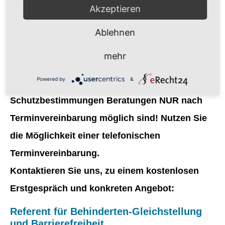
Notwendigkeit, sondern kommt allen Menschen
Akzeptieren
zugute!
Ablehnen
Beim ÖZIV Steiermark sind persönliche
mehr
Beratungstermine möglich!
Wir bitten um
Powered by
&
Verständnis, dass derzeit auf Grund der Covid-
Schutzbestimmungen Beratungen
NUR nach
Terminvereinbarung möglich sind!
Nutzen Sie
die Möglichkeit einer telefonischen
Terminvereinbarung.
Kontaktieren Sie uns, zu einem kostenlosen
Erstgespräch und konkreten Angebot:
Referent für Behinderten-Gleichstellung
und Barrierefreiheit