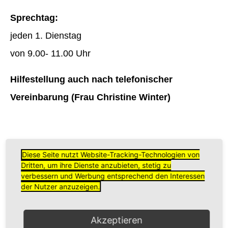
Sprechtag:
jeden 1. Dienstag
von 9.00- 11.00 Uhr
Hilfestellung auch nach telefonischer
Vereinbarung
(Frau Christine Winter)
Diese Seite nutzt Website-Tracking-Technologien von
Vorstand
Dritten, um ihre Dienste anzubieten, stetig zu
verbessern und Werbung entsprechend den Interessen
der Nutzer anzuzeigen.
Bezirksobmann:
Alfred Haidn
Akzeptieren
Bezirksobmann-Stellverteter:
Monika Zeller und