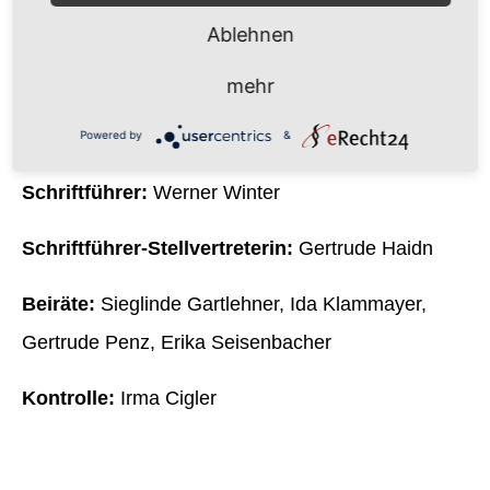
Josef Lagelstorfer
Ablehnen
Kassierin:
Christine Winter
mehr
Kassierin-Stellvertreter:
Christian Zeilinger
Powered by
&
Schriftführer:
Werner Winter
Schriftführer-Stellvertreterin:
Gertrude Haidn
Beiräte:
Sieglinde Gartlehner, Ida Klammayer,
Gertrude Penz, Erika Seisenbacher
Kontrolle:
Irma Cigler