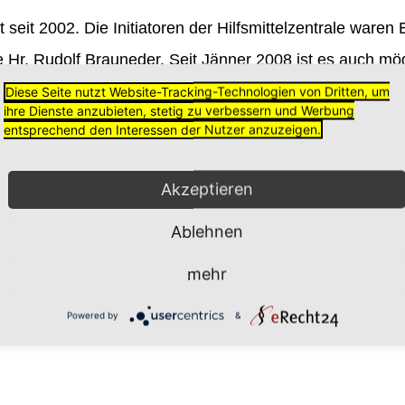
 seit 2002. Die Initiatoren der Hilfsmittelzentrale ware
ie Hr. Rudolf Brauneder. Seit Jänner 2008 ist es auch mö
inderung, oder sonstigen gesundheitlichen Einschränkung
Diese Seite nutzt Website-Tracking-Technologien von Dritten, um
ihre Dienste anzubieten, stetig zu verbessern und Werbung
entsprechend den Interessen der Nutzer anzuzeigen.
ppenraupe, Krücken, Badelift u.v.m
Akzeptieren
nd Verwaltung:
Ablehnen
mehr
Powered by
&