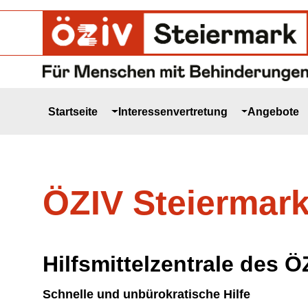
Skip to main navigation
Skip to main content
Skip to page footer
Startseite
Interessenvertretung
Angebote
ÖZIV Steiermark 
Hilfsmittelzentrale des 
Schnelle und unbürokratische Hilfe