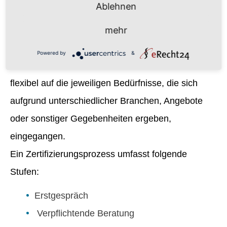
Ablehnen
Ablauf der Zertifizierung
mehr
Eine Zertifizierung läuft nach einem
Powered by
&
standardisierten Schema ab. Es wird aber sehr
flexibel auf die jeweiligen Bedürfnisse, die sich
aufgrund unterschiedlicher Branchen, Angebote
oder sonstiger Gegebenheiten ergeben,
eingegangen.
Ein Zertifizierungsprozess umfasst folgende
Stufen:
Erstgespräch
Verpflichtende Beratung