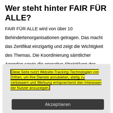
Wer steht hinter FAIR FÜR
ALLE?
FAIR FÜR ALLE wird von über 10
Behindertenorganisationen getragen. Das macht
das Zertifikat einzigartig und zeigt die Wichtigkeit
des Themas. Die Koordinierung sämtlicher
Agenden sowie die operative Abwicklung des
Diese Seite nutzt Website-Tracking-Technologien von
Zertifizierungsprozesses wird
Dritten, um ihre Dienste anzubieten, stetig zu
vom ÖZIV Bundesverband durchgeführt. Audit und
verbessern und Werbung entsprechend den Interessen
der Nutzer anzuzeigen.
Zertifizierung wird von einem unabhängigen
Zertifizierungsinstitut übernommen
Akzeptieren
- SYSTEMCERT Zertifizierungsges.m.b.H.